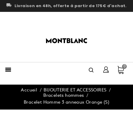
local_shipping
Livraison en 48h, offerte à partir de 175€ d'achat.
0

Accueil
BIJOUTERIE ET ACCESSOIRES
Bracelets hommes
Bracelet Homme 3 anneaux Orange (S)