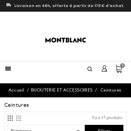
local_shipping
Livraison en 48h, offerte à partir de 175€ d'achat.
0

Accueil
BIJOUTERIE ET ACCESSOIRES
Ceintures
Ceintures
Il y a 17 produits.

Pertinence
Filtrer