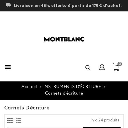
payments
Paiement en 2x, 3x, 4x, 10x et 12x jusqu’à 6000 € avec
Alma
0

Accueil
INSTRUMENTS D'ÉCRITURE
Carnets d'écriture
Carnets D'écriture
Il y a 24 produits.